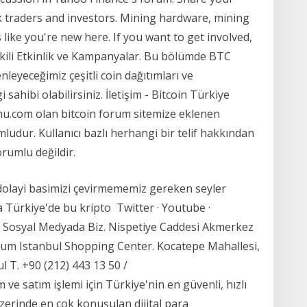
k traders and investors. Mining hardware, mining
 like you're new here. If you want to get involved,
şkili Etkinlik ve Kampanyalar. Bu bölümde BTC
nleyeceğimiz çeşitli coin dağıtımları ve
sahibi olabilirsiniz. İletişim - Bitcoin Türkiye
umu.com olan bitcoin forum sitemize eklenen
umludur. Kullanıcı bazlı herhangi bir telif hakkından
orumlu değildir.
olayi basimizi çevirmememiz gereken seyler
a Türkiye'de bu kripto Twitter · Youtube ·
. Sosyal Medyada Biz. Nispetiye Caddesi Akmerkez
rum Istanbul Shopping Center. Kocatepe Mahallesi,
 T. +90 (212) 443 13 50 /
e satım işlemi için Türkiye'nin en güvenli, hızlı
zerinde en çok konuşulan dijital para