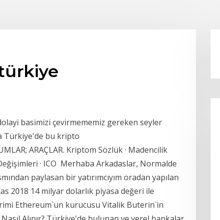
türkiye
olayi basimizi çevirmememiz gereken seyler
a Türkiye'de bu kripto
MLAR; ARAÇLAR. Kriptom Sözlük · Madencilik
 Değişimleri · ICO Merhaba Arkadaslar, Normalde
kısmından paylasan bir yatırımcıyım oradan yapılan
 2018 14 milyar dolarlık piyasa değeri ile
imi Ethereum`un kurucusu Vitalik Buterin`in
asıl Alınır? Türkiye'de bulunan ve yerel bankalar