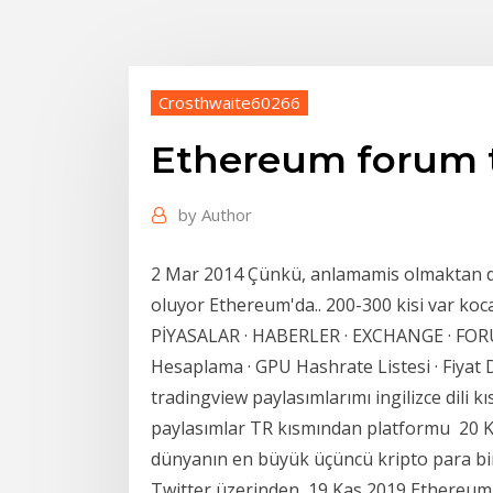
Crosthwaite60266
Ethereum forum 
by
Author
2 Mar 2014 Çünkü, anlamamis olmaktan d
oluyor Ethereum'da.. 200-300 kisi var koc
PİYASALAR · HABERLER · EXCHANGE · FORU
Hesaplama · GPU Hashrate Listesi · Fiyat
tradingview paylasımlarımı ingilizce dili 
paylasımlar TR kısmından platformu 20 Kas
dünyanın en büyük üçüncü kripto para bir
Twitter üzerinden 19 Kas 2019 Ethereum N