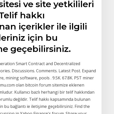
esi ve site yetkilileri
Telif hakkı
 içerikler ile ilgili
eriniz için bu
me geçebilirsiniz.
ration Smart Contract and Decentralized
gories. Discussions. Comments. Latest Post. Expand
, mining software, pools . 9.5K. 67.8K. PST miner
rumu.com olan bitcoin forum sitemize eklenen
umludur. Kullanıcı bazlı herhangi bir telif hakkından
sorumlu değildir. Telif hakkı kapsamında bulunan
için bu bağlantı ie iletişime geçebilirsiniz. Find the
cussion in Yahoo Finance's forum. Share your