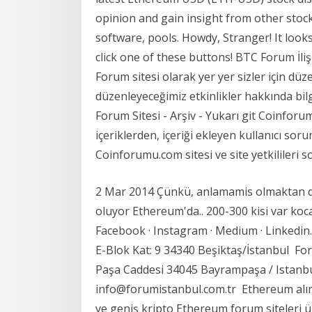
opinion and gain insight from other stoc
software, pools. Howdy, Stranger! It looks
click one of these buttons! BTC Forum İli
Forum sitesi olarak yer yer sizler için düze
düzenleyeceğimiz etkinlikler hakkında bilgi 
Forum Sitesi - Arşiv - Yukarı git Coinfor
içeriklerden, içeriği ekleyen kullanıcı sor
Coinforumu.com sitesi ve site yetkilileri s
2 Mar 2014 Çünkü, anlamamis olmaktan d
oluyor Ethereum'da.. 200-300 kisi var koc
Facebook · Instagram · Medium · Linkedin
E-Blok Kat: 9 34340 Beşiktaş/İstanbul Fo
Paşa Caddesi 34045 Bayrampaşa / Istanbul
info@forumistanbul.com.tr Ethereum alım v
ve geniş kripto Ethereum forum siteleri ü