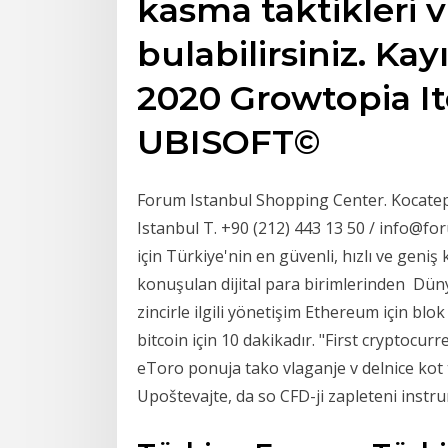
kasma taktikleri v
bulabilirsiniz. Kayı
2020 Growtopia I
UBISOFT©
Forum Istanbul Shopping Center. Kocate
Istanbul T. +90 (212) 443 13 50 / info@fo
için Türkiye'nin en güvenli, hızlı ve geni
konuşulan dijital para birimlerinden Dün
zincirle ilgili yönetişim Ethereum için blo
bitcoin için 10 dakikadır. "First cryptocu
eToro ponuja tako vlaganje v delnice kot t
Upoštevajte, da so CFD-ji zapleteni instr