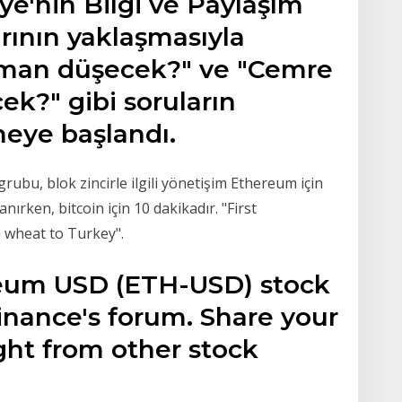
ye'nin Bilgi ve Paylaşım
rının yaklaşmasıyla
aman düşecek?" ve "Cemre
ek?" gibi soruların
meye başlandı.
ubu, blok zincirle ilgili yönetişim Ethereum için
nırken, bitcoin için 10 dakikadır. "First
n wheat to Turkey".
reum USD (ETH-USD) stock
inance's forum. Share your
ght from other stock