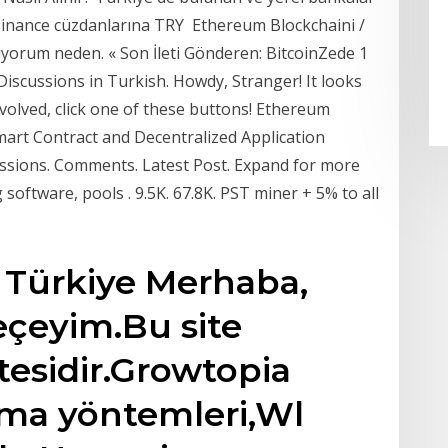
ile Binance cüzdanlarına TRY Ethereum Blockchaini /
yorum neden. « Son İleti Gönderen: BitcoinZede 1
 Discussions in Turkish. Howdy, Stranger! It looks
nvolved, click one of these buttons! Ethereum
rt Contract and Decentralized Application
cussions. Comments. Latest Post. Expand for more
software, pools . 9.5K. 67.8K. PST miner + 5% to all
Türkiye Merhaba,
çeyim.Bu site
tesidir.Growtopia
ırma yöntemleri,Wl