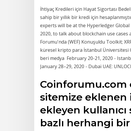
İhtiyaç Kredileri için Hayat Sigortası Bede
sahip bir yıllık bir kredi için hesaplanmış
experts will be at the Hyperledger Globa
2020, to talk about blockchain use cases
Forumu'nda (WEF) Konuşuldu Toolkit; XRP 
küresel kripto para İstanbul Üniversite
beri medya February 20-21, 2020 - Istanb
January 28–29, 2020 - Dubaï UAE: UNLOC
Coinforumu.com o
sitemize eklenen i
ekleyen kullanıcı
bazlı herhangi bir