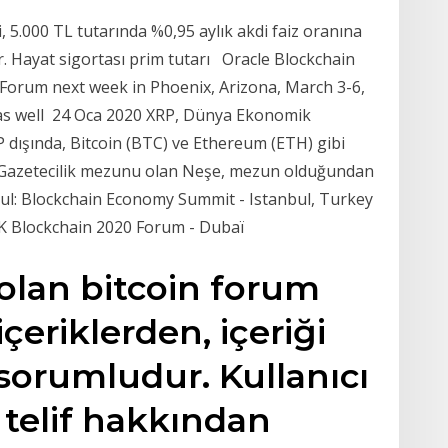
li, 5.000 TL tutarında %0,95 aylık akdi faiz oranına
tır. Hayat sigortası prim tutarı Oracle Blockchain
l Forum next week in Phoenix, Arizona, March 3-6,
 as well 24 Oca 2020 XRP, Dünya Ekonomik
dışında, Bitcoin (BTC) ve Ethereum (ETH) gibi
si Gazetecilik mezunu olan Neşe, mezun olduğundan
ul: Blockchain Economy Summit - Istanbul, Turkey
K Blockchain 2020 Forum - Dubaï
lan bitcoin forum
çeriklerden, içeriği
 sorumludur. Kullanıcı
 telif hakkından