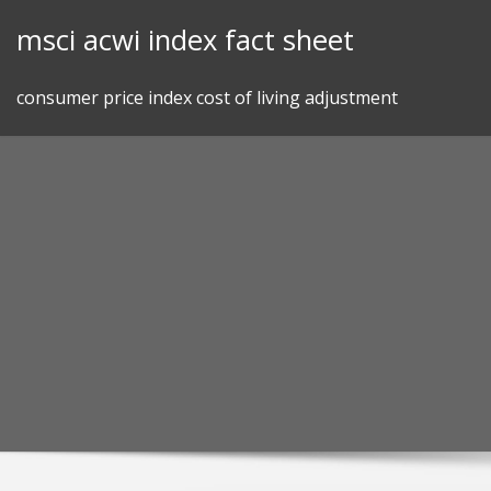
Skip
msci acwi index fact sheet
to
content
consumer price index cost of living adjustment