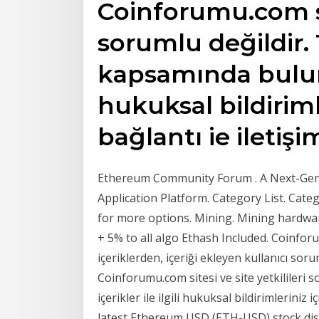
Coinforumu.com sit
sorumlu değildir. 
kapsamında bulunan
hukuksal bildiriml
bağlantı ie iletişi
Ethereum Community Forum . A Next-Gene
Application Platform. Category List. Cate
for more options. Mining. Mining hardware
+ 5% to all algo Ethash Included. Coinfo
içeriklerden, içeriği ekleyen kullanıcı sor
Coinforumu.com sitesi ve site yetkilileri 
içerikler ile ilgili hukuksal bildirimleriniz 
latest Ethereum USD (ETH-USD) stock dis