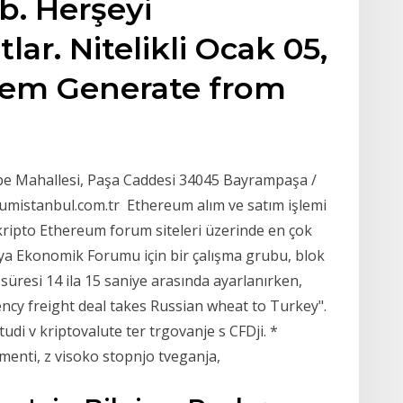
b. Herşeyi
tlar. Nitelikli Ocak 05,
tem Generate from
pe Mahallesi, Paşa Caddesi 34045 Bayrampaşa /
rumistanbul.com.tr Ethereum alım ve satım işlemi
ş kripto Ethereum forum siteleri üzerinde en çok
ya Ekonomik Forumu için bir çalışma grubu, blok
k süresi 14 ila 15 saniye arasında ayarlanırken,
rrency freight deal takes Russian wheat to Turkey".
udi v kriptovalute ter trgovanje s CFDji. *
umenti, z visoko stopnjo tveganja,